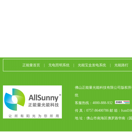
正能量首页
|
无电照明系统
|
光能宝盒发电系统
|
光能路灯
佛山正能量光能科技有限公司版权所
统
客服热线：4000-888-932
传 真：0757-86400786
邮 箱：fsznl16
地 址：佛山市南海区佛罗路华南（国