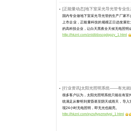
[正能量动态]地下室采光导光管专业生
国内专业做地下室采光导光管的生产厂家不
上市企业，正能量科技的规模正日趋发展壮
的高科技企业，让白天黑夜全天候无电照明
http://hkznl.com/znldt/dxscgdggzy_1.html
[行业资讯]太阳光照明系统——有光
很多客户以为，太阳光照明系统只能在有室
统满足从黎明到黄昏甚至阴天或雨天，导入室
现24小时无电照明，即无光也能亮。
http://hkznl.com/xyzx/tygzmxtygj_1.html