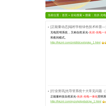
当前位置：
首页
»
全站搜索
» 搜索：光伏-光
[正能量动态]端村学校绿色技术科普
无电照明系统，又称自然采光-
光伏-光电一
和夜间模式。
http://hkznl.com/znldt/dcxxlsjskp_1.html
[行业资讯]光导管系统十大常见问题
正能量科技自然采光-
光伏-光电一体化
照明
http://hkznl.com/xyzx/gdgxtsdcjw_1.html