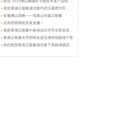
祝贺“2013佛山顺德区节能技术及产品经验交流会”圆满成功
祝贺香港正能量成功签约武汉通用汽车，光导照明又一里程碑！
征服佛山高峰——皂幕山传递正能量
光导照明系统安装直播！
祝贺香港正能量中标深业沙河导光管采光采购及安装工程
香港正能量光导照明走进五洲湾花园地下室
热烈祝贺香港正能量成功签下美林湖酒店商业街扩建项目！