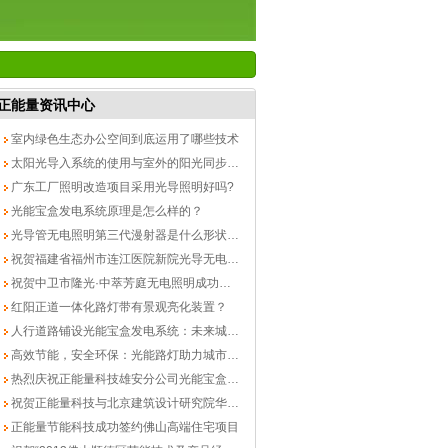
正能量资讯中心
室内绿色生态办公空间到底运用了哪些技术
太阳光导入系统的使用与室外的阳光同步吗？
广东工厂照明改造项目采用光导照明好吗?
光能宝盒发电系统原理是怎么样的？
光导管无电照明第三代漫射器是什么形状的？
祝贺福建省福州市连江医院新院光导无电照明成功落地
祝贺中卫市隆光·中萃芳庭无电照明成功落地
红阳正道一体化路灯带有景观亮化装置？
人行道路铺设光能宝盒发电系统：未来城市的绿色能源新篇章
高效节能，安全环保：光能路灯助力城市可持续发展
热烈庆祝正能量科技雄安分公司光能宝盒发现系统完美竣工
祝贺正能量科技与北京建筑设计研究院华南中心交流活动圆满成功
正能量节能科技成功签约佛山高端住宅项目