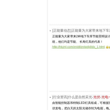
[正能量动态]正能量为大家带来地下
正能量为大家带来2种地下车库节能照明设计
统，他们均是节能、 长寿灯具的代表！
http://hkznl.com/znldt/znlwdjdldx_1.html
[行业资讯]什么是自然采光-
光伏-光电
由智能控制器和特制LED灯具组成，可根据
伏发电，把白天的太阳光储存转为电能，晚