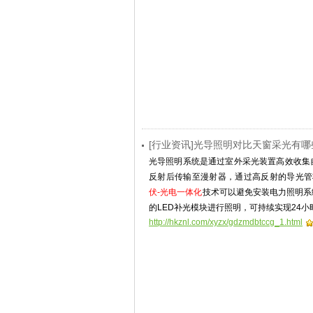
[行业资讯]光导照明对比天窗采光有
光导照明系统是通过室外采光装置高效收集
反射后传输至漫射器，通过高反射的导光管
伏-光电一体化
技术可以避免安装电力照明系
的LED补光模块进行照明，可持续实现24小
http://hkznl.com/xyzx/gdzmdbtccg_1.html