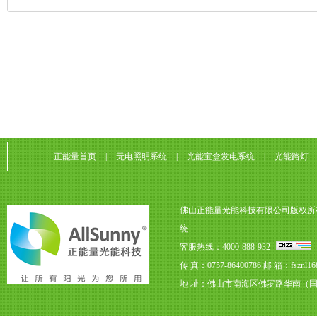
正能量首页
|
无电照明系统
|
光能宝盒发电系统
|
光能路灯
佛山正能量光能科技有限公司版权所
统
客服热线：4000-888-932
传 真：0757-86400786
邮 箱：fsznl16
地 址：佛山市南海区佛罗路华南（国