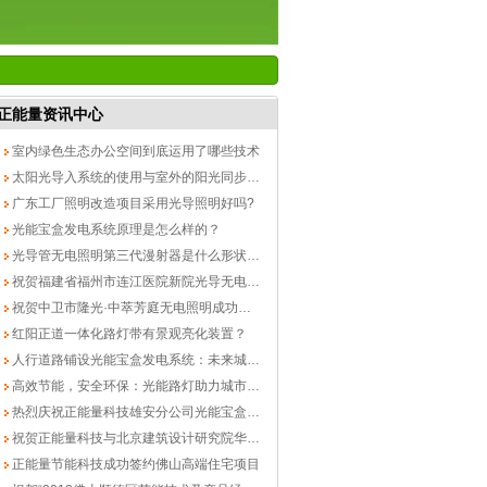
正能量资讯中心
室内绿色生态办公空间到底运用了哪些技术
太阳光导入系统的使用与室外的阳光同步吗？
广东工厂照明改造项目采用光导照明好吗?
光能宝盒发电系统原理是怎么样的？
光导管无电照明第三代漫射器是什么形状的？
祝贺福建省福州市连江医院新院光导无电照明成功落地
祝贺中卫市隆光·中萃芳庭无电照明成功落地
红阳正道一体化路灯带有景观亮化装置？
人行道路铺设光能宝盒发电系统：未来城市的绿色能源新篇章
高效节能，安全环保：光能路灯助力城市可持续发展
热烈庆祝正能量科技雄安分公司光能宝盒发现系统完美竣工
祝贺正能量科技与北京建筑设计研究院华南中心交流活动圆满成功
正能量节能科技成功签约佛山高端住宅项目