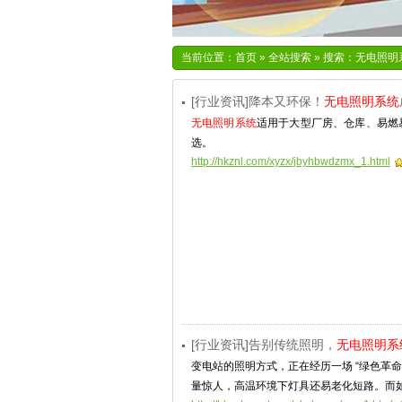
当前位置：
首页
»
全站搜索
» 搜索：无电照明
[行业资讯]降本又环保！
无电照明系统
无电照明系统
适用于大型厂房、仓库、易燃
选。
http://hkznl.com/xyzx/jbyhbwdzmx_1.html
[行业资讯]告别传统照明，
无电照明系
变电站的照明方式，正在经历一场 “绿色革命
量惊人，高温环境下灯具还易老化短路。而