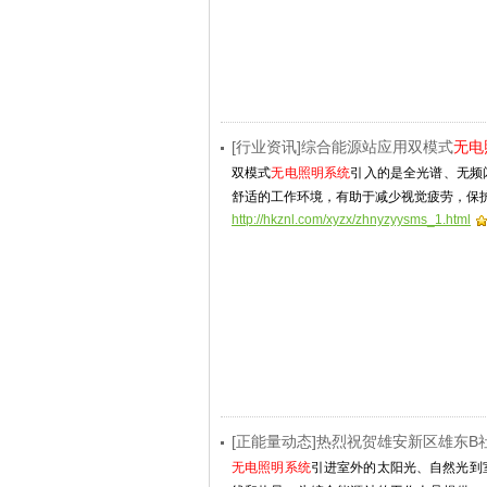
[行业资讯]综合能源站应用双模式
无电
双模式
无电照明系统
引入的是全光谱、无频
舒适的工作环境，有助于减少视觉疲劳，保
http://hkznl.com/xyzx/zhnyzyysms_1.html
[正能量动态]热烈祝贺雄安新区雄东
无电照明系统
引进室外的太阳光、自然光到