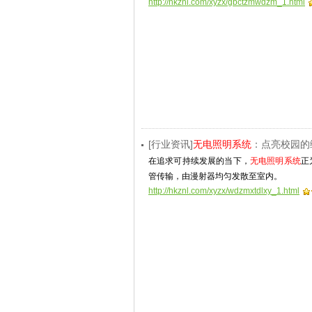
http://hkznl.com/xyzx/gbctzmwdzm_1.html
[行业资讯]
无电照明系统
：点亮校园的
在追求可持续发展的当下，
无电照明系统
正
管传输，由漫射器均匀发散至室内。
http://hkznl.com/xyzx/wdzmxtdlxy_1.html