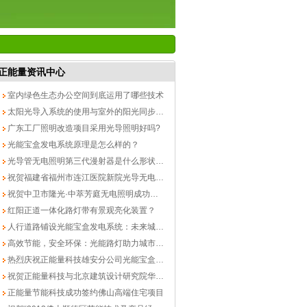
正能量资讯中心
室内绿色生态办公空间到底运用了哪些技术
太阳光导入系统的使用与室外的阳光同步吗？
广东工厂照明改造项目采用光导照明好吗?
光能宝盒发电系统原理是怎么样的？
光导管无电照明第三代漫射器是什么形状的？
祝贺福建省福州市连江医院新院光导无电照明成功落地
祝贺中卫市隆光·中萃芳庭无电照明成功落地
红阳正道一体化路灯带有景观亮化装置？
人行道路铺设光能宝盒发电系统：未来城市的绿色能源新篇章
高效节能，安全环保：光能路灯助力城市可持续发展
热烈庆祝正能量科技雄安分公司光能宝盒发现系统完美竣工
祝贺正能量科技与北京建筑设计研究院华南中心交流活动圆满成功
正能量节能科技成功签约佛山高端住宅项目