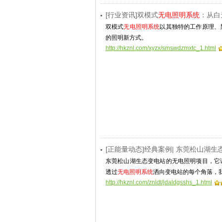
[行业资讯]双模式
无电照明系统
：从白
双模式
无电照明系统
以其独特的工作原理、
的照明新方式。
http://hkznl.com/xyzx/smswdzmxtc_1.html
[正能量动态]经典案例| 东莞松山湖
东莞松山湖生态变电站的无电照明项目，它
透过
无电照明系统
洒向变电站的每个角落，
http://hkznl.com/znldt/jdaldgsshs_1.html