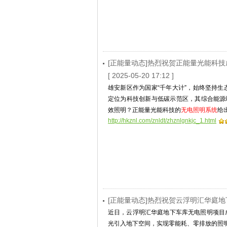
[正能量动态]热烈祝贺正能量光能科
[ 2025-05-20 17:12 ]
雄安新区作为国家“千年大计”，始终坚持
定位为科技创新与低碳示范区，其综合能源
效照明？正能量光能科技的
无电照明系统
给
http://hkznl.com/znldt/zhznlgnkjc_1.html
[正能量动态]热烈祝贺云浮明汇华庭
近日，云浮明汇华庭地下车库无电照明项目
光引入地下空间，实现零能耗、零排放的照