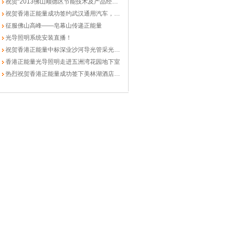
祝贺“2013佛山顺德区节能技术及产品经验交流会”圆满成功
祝贺香港正能量成功签约武汉通用汽车，光导照明又一里程碑！
征服佛山高峰——皂幕山传递正能量
光导照明系统安装直播！
祝贺香港正能量中标深业沙河导光管采光采购及安装工程
香港正能量光导照明走进五洲湾花园地下室
热烈祝贺香港正能量成功签下美林湖酒店商业街扩建项目！