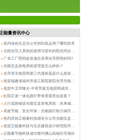
正能量资讯中心
室内绿色生态办公空间到底运用了哪些技术
太阳光导入系统的使用与室外的阳光同步吗？
广东工厂照明改造项目采用光导照明好吗?
光能宝盒发电系统原理是怎么样的？
光导管无电照明第三代漫射器是什么形状的？
祝贺福建省福州市连江医院新院光导无电照明成功落地
祝贺中卫市隆光·中萃芳庭无电照明成功落地
红阳正道一体化路灯带有景观亮化装置？
人行道路铺设光能宝盒发电系统：未来城市的绿色能源新篇章
高效节能，安全环保：光能路灯助力城市可持续发展
热烈庆祝正能量科技雄安分公司光能宝盒发现系统完美竣工
祝贺正能量科技与北京建筑设计研究院华南中心交流活动圆满成功
正能量节能科技成功签约佛山高端住宅项目