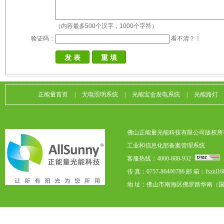
（内容最多500个汉字，1000个字符）
验证码：
看不清？！
正能量首页
|
无电照明系统
|
光能宝盒发电系统
|
光能路灯
佛山正能量光能科技有限公司版权所
工业和信息化部备案管理系统
客服热线：4000-888-932
传 真：0757-86400786
邮 箱：fsznl16
地 址：佛山市南海区佛罗路华南（国