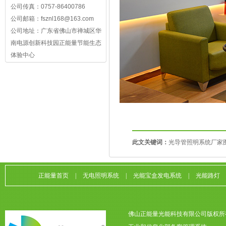
公司传真：0757-86400786
公司邮箱：fsznl168@163.com
公司地址：广东省佛山市禅城区华
南电源创新科技园正能量节能生态
体验中心
此文关键词：
光导管照明系统厂家
正能量首页
|
无电照明系统
|
光能宝盒发电系统
|
光能路灯
佛山正能量光能科技有限公司版权所