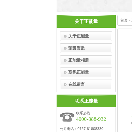
首页
»
关于正能量
关于正能量
荣誉资质
正能量相册
联系正能量
在线留言
联系正能量
联系热线：
4000-888-932
公司电话：0757-81808330