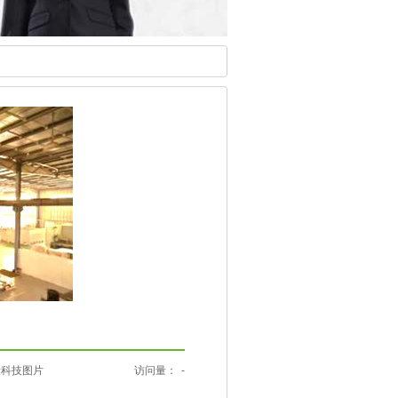
量科技图片
访问量：
-