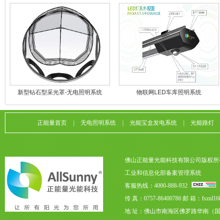
新型钻石型采光罩-无电照明系统
物联网LED车库照明系统
正能量首页
|
无电照明系统
|
光能宝盒发电系统
|
光能路灯
佛山正能量光能科技有限公司版权所
工业和信息化部备案管理系统
客服热线：4000-888-932
传 真：0757-86400786
邮 箱：fsznl16
地 址：佛山市南海区佛罗路华南（国