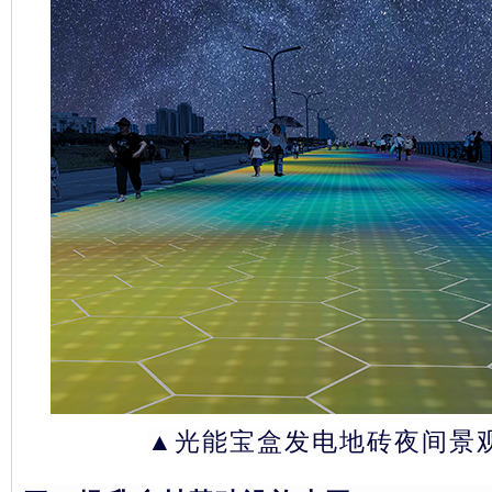
▲
光能宝盒发电地砖夜间景